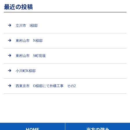
最近の投稿
立川市 I様邸
東村山市 N様邸
東村山市 S町現場
小川町K様邸
西東京市 O様邸にて外構工事 その2
HOME
当方の強み