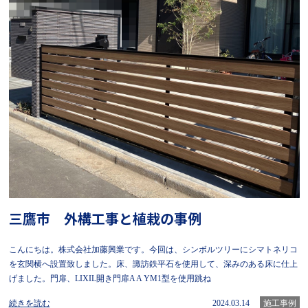
三鷹市 外構工事と植栽の事例
こんにちは。株式会社加藤興業です。今回は、シンボルツリーにシマトネリコ
を玄関横へ設置致しました。床、諏訪鉄平石を使用して、深みのある床に仕上
げました。門扉、LIXIL開き門扉A A YM1型を使用跳ね
続きを読む
2024.03.14
施工事例