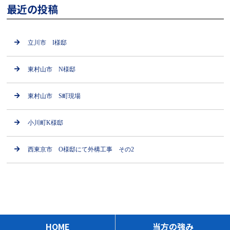
最近の投稿
立川市 I様邸
東村山市 N様邸
東村山市 S町現場
小川町K様邸
西東京市 O様邸にて外構工事 その2
HOME
当方の強み