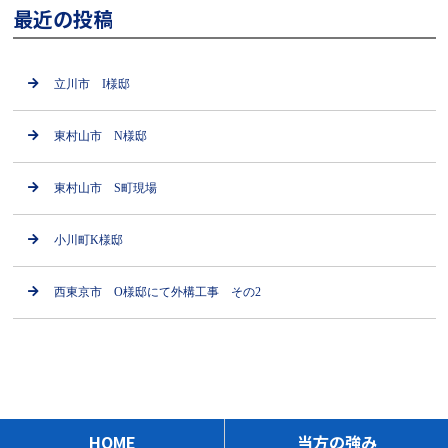
最近の投稿
立川市 I様邸
東村山市 N様邸
東村山市 S町現場
小川町K様邸
西東京市 O様邸にて外構工事 その2
HOME
当方の強み