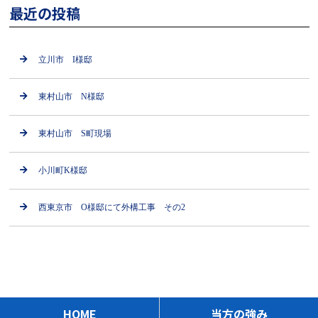
最近の投稿
立川市 I様邸
東村山市 N様邸
東村山市 S町現場
小川町K様邸
西東京市 O様邸にて外構工事 その2
HOME
当方の強み