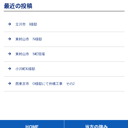
最近の投稿
立川市 I様邸
東村山市 N様邸
東村山市 S町現場
小川町K様邸
西東京市 O様邸にて外構工事 その2
HOME
当方の強み